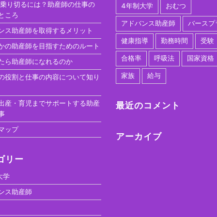
を乗り切るには？助産師の仕事の
4年制大学
おむつ
ところ
アドバンス助産師
バースプ
ンス助産師を取得するメリット
健康指導
勤務時間
受験
かの助産師を目指すためのルート
合格率
呼吸法
国家資格
たら助産師になれるのか
家族
給与
の役割と仕事の内容について知り
出産・育児までサポートする助産
最近のコメント
事
マップ
アーカイブ
ゴリー
大学
ンス助産師