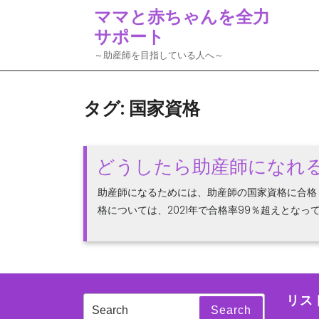
Skip
ママと赤ちゃんを全力
to
サポート
content
～助産師を目指している人へ～
タグ:
国家資格
どうしたら助産師になれ
助産師になるためには、助産師の国家資格に合格
格については、2021年で合格率99％超えとなって
リス
Search
Search
for: