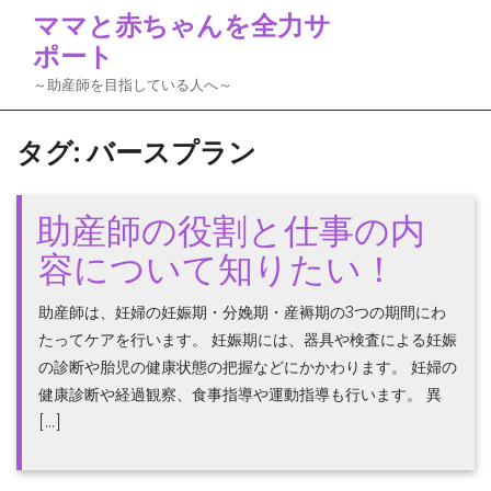
Skip
ママと赤ちゃんを全力サ
to
ポート
content
～助産師を目指している人へ～
タグ:
バースプラン
助産師の役割と仕事の内
容について知りたい！
助産師は、妊婦の妊娠期・分娩期・産褥期の3つの期間にわ
たってケアを行います。 妊娠期には、器具や検査による妊娠
の診断や胎児の健康状態の把握などにかかわります。 妊婦の
健康診断や経過観察、食事指導や運動指導も行います。 異
[…]