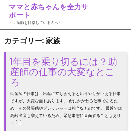
Skip
ママと赤ちゃんを全力サ
to
ポート
content
～助産師を目指している人へ～
カテゴリー:
家族
1年目を乗り切るには？助
産師の仕事の大変なとこ
ろ
助産師の仕事は、出産に立ち会えるというやりがいある仕事
ですが、大変な面もあります。 命にかかわる仕事であるた
め、その緊張感やプレッシャーは相当なものです。 最近では
高齢出産も増えているため、緊急事態に直面することもあり
ス […]