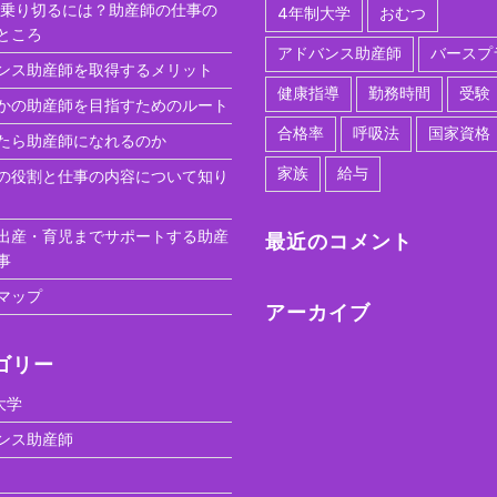
を乗り切るには？助産師の仕事の
4年制大学
おむつ
ところ
アドバンス助産師
バースプ
ンス助産師を取得するメリット
健康指導
勤務時間
受験
かの助産師を目指すためのルート
合格率
呼吸法
国家資格
たら助産師になれるのか
家族
給与
の役割と仕事の内容について知り
出産・育児までサポートする助産
最近のコメント
事
マップ
アーカイブ
ゴリー
大学
ンス助産師