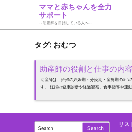
Skip
ママと赤ちゃんを全力
to
サポート
content
～助産師を目指している人へ～
タグ:
おむつ
助産師の役割と仕事の内
助産師は、妊婦の妊娠期・分娩期・産褥期の3つ
す。 妊婦の健康診断や経過観察、食事指導や運動指
リス
Search
Search
for: