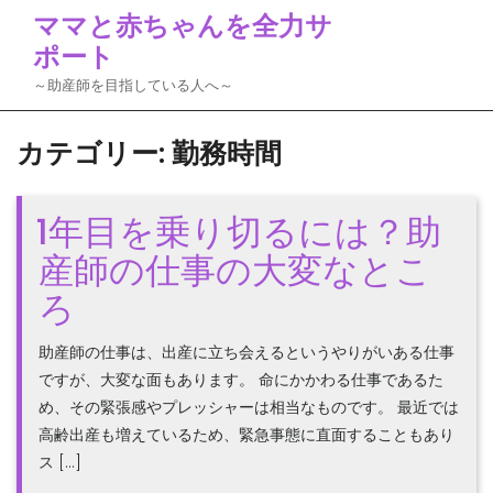
Skip
ママと赤ちゃんを全力サ
to
ポート
content
～助産師を目指している人へ～
カテゴリー:
勤務時間
1年目を乗り切るには？助
産師の仕事の大変なとこ
ろ
助産師の仕事は、出産に立ち会えるというやりがいある仕事
ですが、大変な面もあります。 命にかかわる仕事であるた
め、その緊張感やプレッシャーは相当なものです。 最近では
高齢出産も増えているため、緊急事態に直面することもあり
ス […]